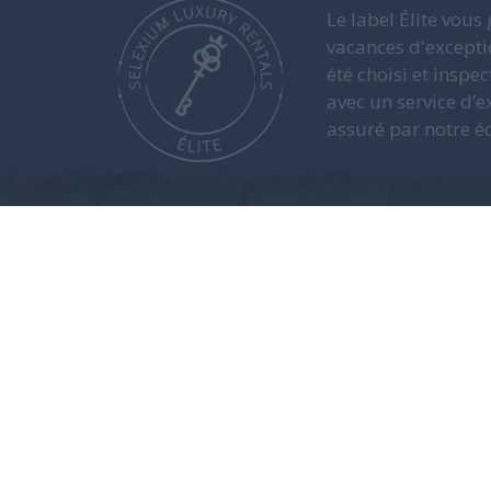
Le label Élite vous
vacances d'excepti
été choisi et inspec
avec un service d’e
assuré par notre é
CORSE
RÉSIDENCE BELLE VUES
De 1 000 € à 16 800 € / semaine
Découvrez notre résidence Bell
Corse
Figurant parmi notre
sélection de villas en