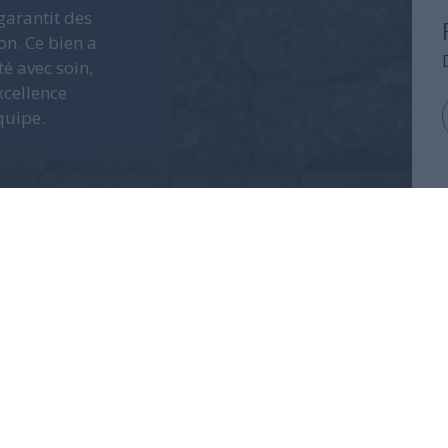
 garantit des
on. Ce bien a
té avec soin,
xcellence
quipe.
e Vues pour des vacances de luxe en
 Corse
, découvrez les caractéristiques incroyables