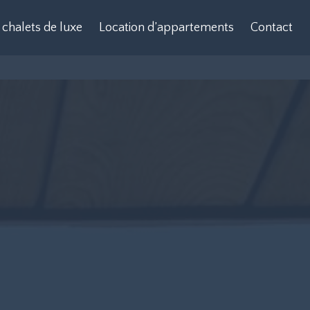
 chalets de luxe
Location d’appartements
Contact
gne : louez un chalet de luxe
Louer un appartement en Corse
os vacances !