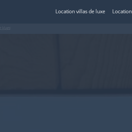
Location villas de luxe
Location
e Vues
Corse
La Pla
pour v
Cap Ferret
Monaco
Maroc